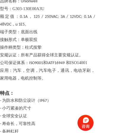
品牌名称：
Unionwell
型号：G303-130E00A3U
额定值
：
，
0.1A
125 / 250VAC; 3A / 12VDC; 0.1A /
，
。
48VDC
u 1E5
端子类型
：底面出线
接触形式
：单极双投
操作柄
类型：柱式按挚
安规认证：所有产品获得全球主要安规认证。
公司保证体系：
和
和
ISO14001
ISO9001
IATF16949
应用：汽车，空调，汽车电子，通讯，电动牙刷，
家用电器，电机控制等
。
特点：
为防水和防尘设计（
）
-
IP67
小巧紧凑的尺寸
-
全球安全认证
-
寿命长，可靠性高
-
各种杠杆
-