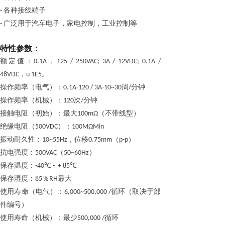
各种接线端
子
-
广泛用于汽车电子，家电控制，工业控制等
-
特性参数：
额定值
：
，
0.1A
125 / 250VAC; 3A / 12VDC; 0.1A /
，
。
48VDC
u 1E5
操作
频率（电气）：
周
分钟
0.1A-120 / 3A-10~30
/
操作
频率（机械）：
次
分钟
120
/
接触电阻（
初始
）：最大
（
不带
线型）
100mΩ
绝缘电阻（
）：
500VDC
100MΩMin
振动耐久性：
，
位
移
（
）
10~55Hz
0.75mm
p-p
抗
电强度：
（
）
500VAC
50~60Hz
保
存温度：
-40℃ - + 85℃
保
存湿度：
％
最大
85
RH
使用寿命（电气）：
循环（取决于部
6,000~500,000 /
件编号）
使用寿命（机械）：最少
循环
500,000 /