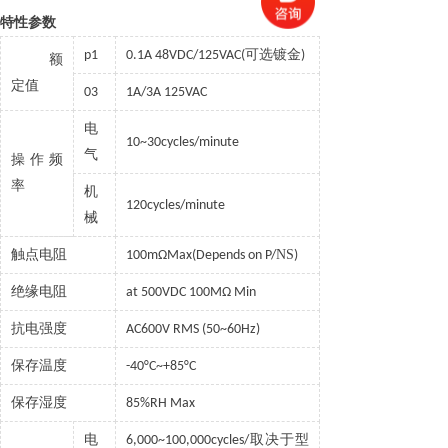
特性参数
可选镀金
p1
0.1A 48VDC/125VAC(
)
额
定值
03
1A/3A 125VAC
电
10~30cycles/minute
气
操作频
率
机
120cycles/minute
械
触点电阻
NS
100mΩMax(Depends on P/
)
绝缘电阻
at 500VDC 100MΩ Min
抗电强度
AC600V RMS (50~60Hz)
保存温度
-40°C~+85°C
保存湿度
85%RH Max
电
取决于型
6,000~100,000cycles/