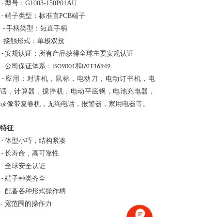
型号：G1003-150P01AU
-
端子
类型：标准直PCB端子
-
手柄
类型：短直手柄
-
接触形式
：单极双投
-
安规认证：所有产品获得全球主要安规认证
-
公司保证体系：
和
-
ISO9001
IATF16949
应用：对讲机，鼠标，电动刀，电动订书机，电
-
话，计算器，搅拌机，电动平底锅，电池充电器，
录像带复卷机，无绳电话，报警器，家用电器等。
特征
体型小巧，结构紧凑
-
长寿命，高可靠性
-
全球安全认证
-
端子种类齐全
-
配备各种形式操作柄
-
-
宽范围的操作力