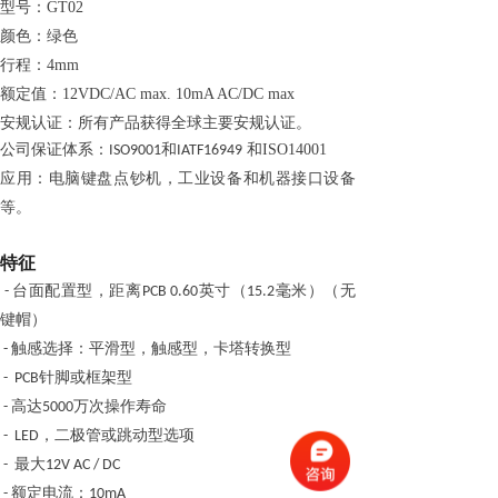
型号：GT02
颜色：绿色
行程：
4mm
额定值
：
12VDC/AC max. 10mA AC/DC max
安规认证：所有产品获得全球主要安规认证。
公司保证体系：
和
和
ISO14001
ISO9001
IATF16949
应用：
电脑键盘点钞机，工业设备和机器接口设备
等。
特征
台面配置型
，距离
英寸（
毫米）（无
-
PCB 0.60
15.2
键帽）
触感
选择：
平滑型
，触感
型
，
卡塔转换型
-
针脚
或框架
型
- PCB
高达
万次
操作寿命
-
5000
，二极管或跳
动型
选项
- LED
最大
-
12V
AC / DC
额定电流：
-
10mA