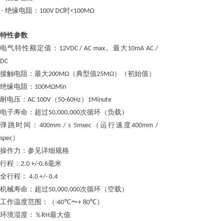
绝缘电阻：
时
-
100V DC
<100MΩ
特性
参数
电气特性额定
值：
。最大
12VDC / AC max
10mA AC /
DC
接触电阻
：
最大
（典型值
）（初始值）
200MΩ
25MΩ
绝缘电阻
：
100MΩMin
耐
电
压
：
（
）
AC 100V
50-60Hz
1Minute
电子寿命
：
超过
次循环（负载）
50,000,000
弹跳时间
：
（运行速度
400mm / s 5msec
400mm /
）
spec
操作力
：
参见详细规格
行程
：
毫米
2.0 +/-0.6
全行程：
4.0 +/- 0.4
机械寿命
：
超过
次循环（空载）
50,000,000
工作温度范围
：
（
〜
）
-40℃
+ 80℃
环境湿度
：
最大值
％
RH