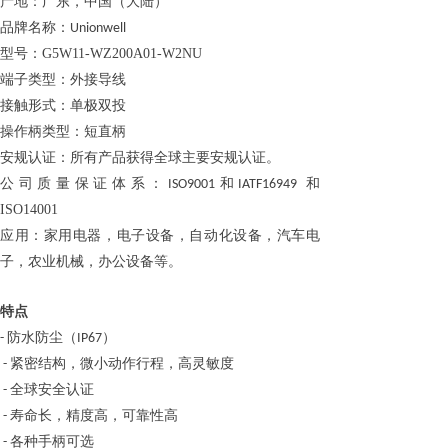
产地：广东，中国（大陆）
品牌名称：
Unionwell
型号：G5W11-WZ200A01-W2NU
端子类型
：外接导线
接触形式
：单极双投
操作柄
类型：短直柄
安规认证：所有产品获得全球主要安规认证。
公司质量保证体系：
和
和
ISO9001
IATF16949
ISO14001
应用：
家用电器，电子设备，自动化设备，汽车电
子，农业机械，办公设备
等
。
特点
防水防尘（
）
-
IP67
紧密结构，
微小动作行程
，高灵敏度
-
全球安全认证
-
寿命长，精度高，可靠性高
-
各种
手柄可选
-