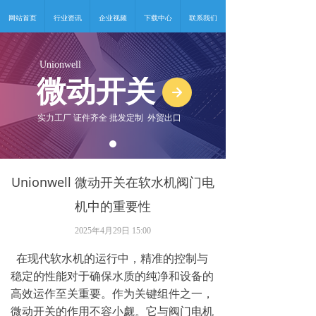
网站首页
行业资讯
企业视频
下载中心
联系我们
Unionwell
微动开关
녒
实力工厂 证件齐全 批发定制 外贸出口
Unionwell 微动开关在软水机阀门电
机中的重要性
2025年4月29日
15:00
在现代软水机的运行中，精准的控制与
稳定的性能对于确保水质的纯净和设备的
高效运作至关重要。作为关键组件之一，
微动开关的作用不容小觑。它与阀门电机